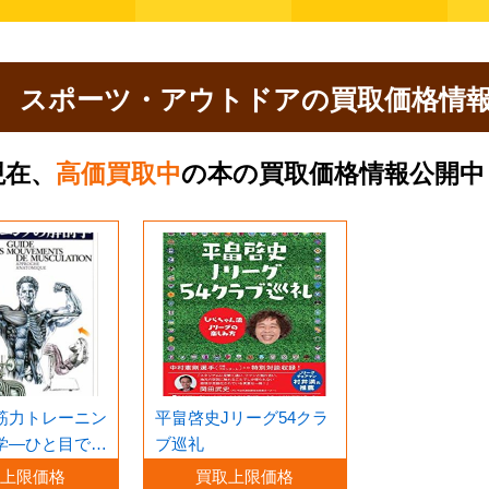
スポーツ・アウトドアの買取価格情
現在、
高価買取中
の本の買取価格情報公開中
筋力トレーニン
平畠啓史Jリーグ54クラ
学―ひと目でわ
ブ巡礼
部位と筋名
取上限価格
買取上限価格