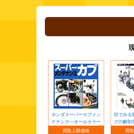
ホンダスーパーカブメン
目でみる
テナンス―オールカラー
グの解剖
かる強化
買取上限価格
買