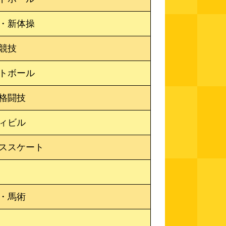
・新体操
競技
トボール
格闘技
ィビル
ススケート
球
・馬術
道