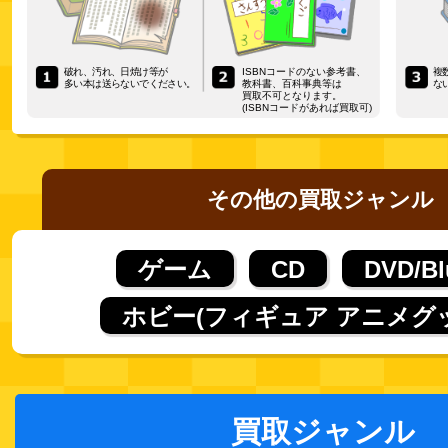
破れ、汚れ、日焼け等が
ISBNコードのない参考書、
複
多い本は送らないでください。
教科書、百科事典等は
な
買取不可となります。
(ISBNコードがあれば買取可)
その他の買取ジャンル
ゲーム
CD
DVD/Bl
ホビー(フィギュア アニメグ
買取ジャンル