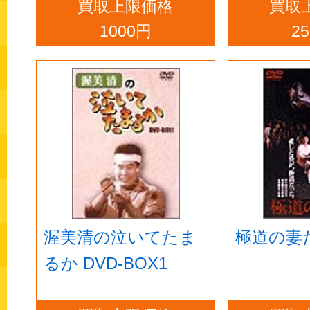
買取上限価格
フ大泉 
買取
1000円
2
ャル
渥美清の泣いてたま
極道の妻
るか DVD-BOX1