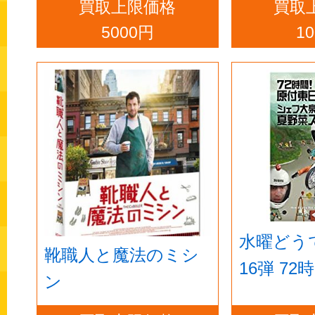
買取上限価格
買取
5000円
1
水曜どう
靴職人と魔法のミシ
16弾 72
ン
日本縦断