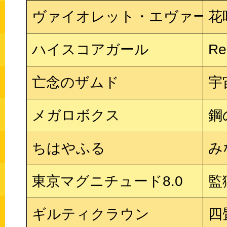
ヴァイオレット・エヴァーガ
花
ハイスコアガール
R
亡念のザムド
宇
メガロボクス
鋼
ちはやふる
み
東京マグニチュード8.0
監
ギルティクラウン
四