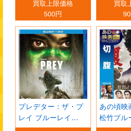
買取上限価格
買取
ray]
500円
9
プレデター：ザ・プ
あの頃映画 
レイ ブルーレイ
松竹ブル
+DVDセット コレク
レクション