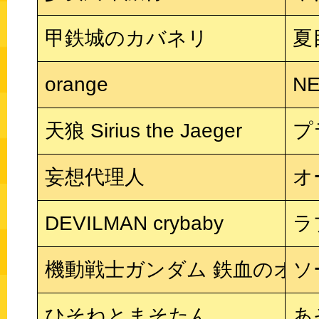
甲鉄城のカバネリ
夏
orange
N
天狼 Sirius the Jaeger
プ
妄想代理人
オ
DEVILMAN crybaby
ラ
機動戦士ガンダム 鉄血のオル
ソ
ひそねとまそたん
あ