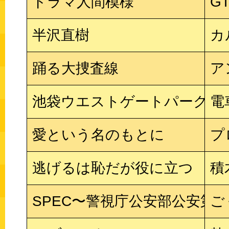
ドラマ人間模様
G
半沢直樹
カ
踊る大捜査線
ア
池袋ウエストゲートパーク
電
愛という名のもとに
プ
逃げるは恥だが役に立つ
積
SPEC〜警視庁公安部公安第
ご