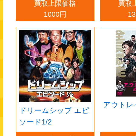
買取上限価格
買取
ターズ・エディショ
[Blu-ray]
1000円
1
ン [Blu-ray]
アウトレ
ドリームシップ エピ
ソード1/2