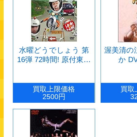
水曜どうでしょう 第
渥美清の
16弾 72時間! 原付東日
か D
本縦断ラリー/シェフ
大泉 夏野菜スペシャ
ル
買取上限価格
買取
2500円
3