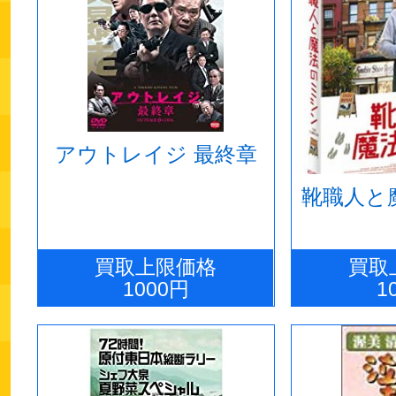
アウトレイジ 最終章
靴職人と
買取上限価格
買取
1000円
1