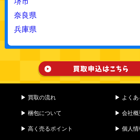
堺市
奈良県
兵庫県
▶ 買取の流れ
▶ よく
▶ 梱包について
▶ 会社概
▶ 高く売るポイント
▶ 個人