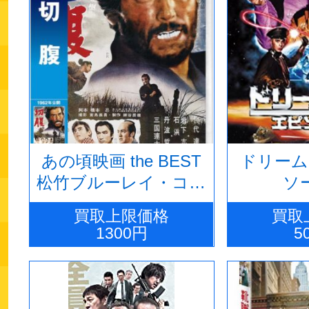
あの頃映画 the BEST
ドリーム
松竹ブルーレイ・コレ
ソー
クション 切 腹 [Blu-
買取上限価格
買取
ray]
1300円
5