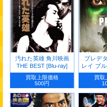
汚れた英雄 角川映画
プレデ
THE BEST [Blu-ray]
レイ ブル
セット
買取上限価格
買取
ズ・エ
500円
1
[B