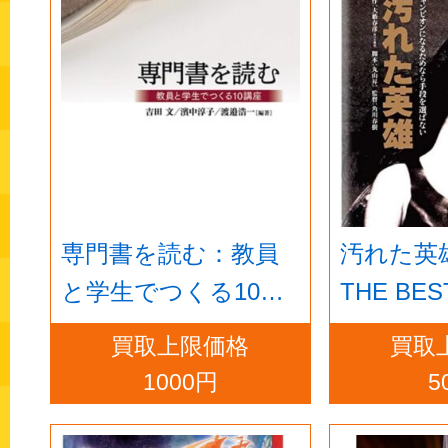
専門書を読む：教員
汚れた英
と学生でつくる10講
THE BEST 
座
買取上限価格
買取
1000円
5