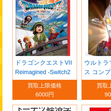
ドラゴンクエストVII
ウルトラ
Reimagined -Switch2
ス コン
ルーレイBO
買取上限価格
買取
ray]
6000円
9