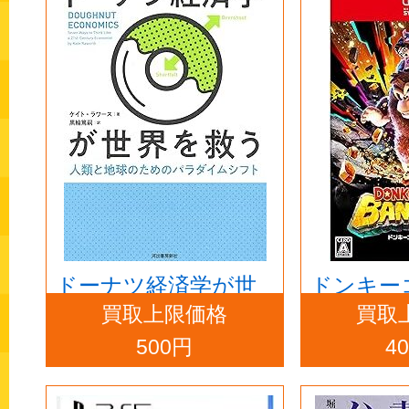
ドーナツ経済学が世
ドンキー
買取上限価格
買取
界を救う
ンザ -Swit
500円
4