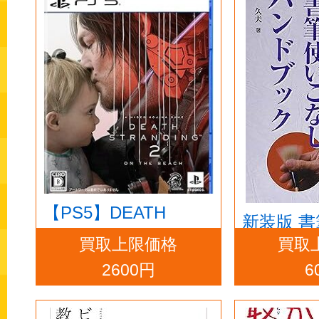
【PS5】DEATH
新装版 
STRANDING 2: ON
買取上限価格
買取
しハンド
THE BEACH
2600円
6