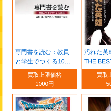
専門書を読む：教員
汚れた英
と学生でつくる10講
THE BEST 
座
買取上限価格
買取
1000円
5