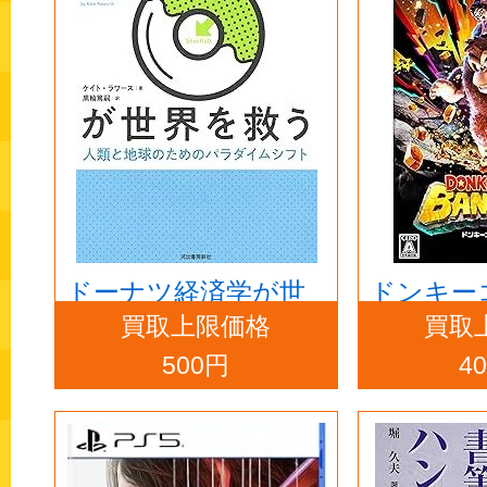
ドーナツ経済学が世
ドンキー
買取上限価格
買取
界を救う
ンザ -Swit
500円
4