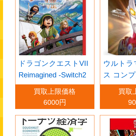
ドラゴンクエストVII
ウルトラ
Reimagined -Switch2
ス コン
ルーレイBO
買取上限価格
買取
ray]
6000円
9