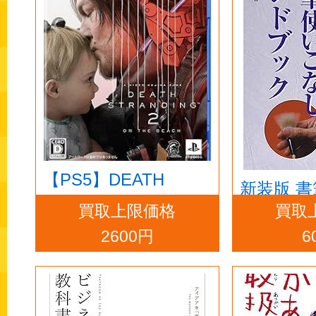
【PS5】DEATH
新装版 
STRANDING 2: ON
買取上限価格
買取
しハンド
THE BEACH
2600円
6