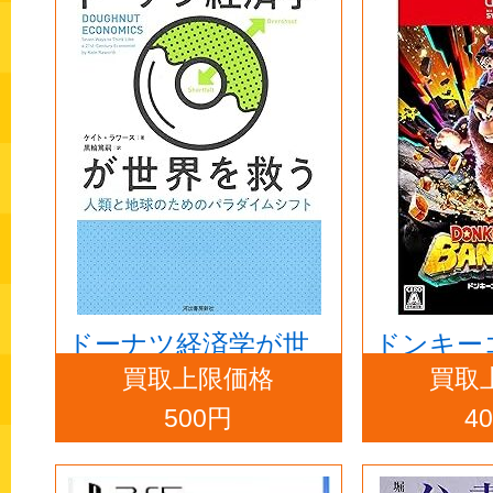
ドーナツ経済学が世
ドンキー
買取上限価格
買取
界を救う
ンザ -Swit
500円
4