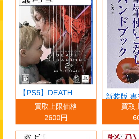
【PS5】DEATH
新装版 
STRANDING 2: ON
買取上限価格
買取
しハンド
THE BEACH
2600円
6