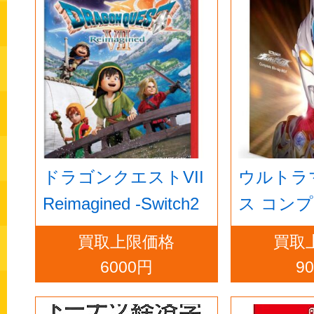
ドラゴンクエストVII
ウルトラ
Reimagined -Switch2
ス コン
ルーレイBO
買取上限価格
買取
ray]
6000円
9