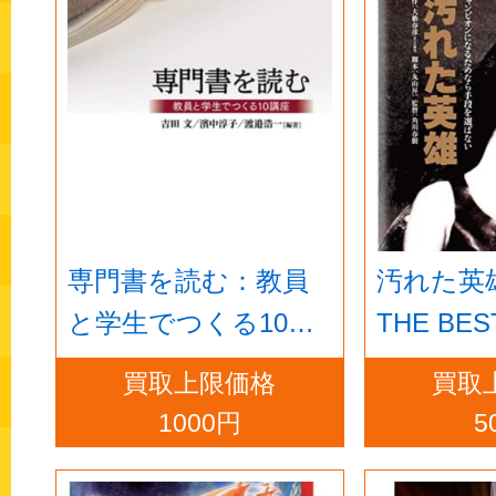
専門書を読む：教員
汚れた英
と学生でつくる10講
THE BEST 
座
買取上限価格
買取
1000円
5