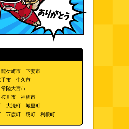
 龍ケ崎市 下妻市
取手市 牛久市
 常陸大宮市
 桜川市 神栖市
町 大洗町 城里町
町 五霞町 境町 利根町