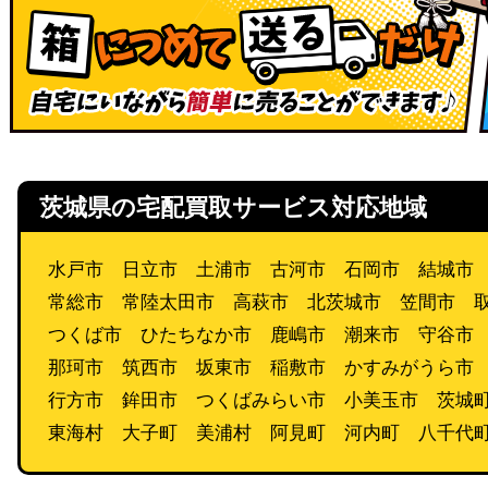
茨城県の宅配買取サービス対応地域
水戸市 日立市 土浦市 古河市 石岡市 結城市
常総市 常陸太田市 高萩市 北茨城市 笠間市 
つくば市 ひたちなか市 鹿嶋市 潮来市 守谷市
那珂市 筑西市 坂東市 稲敷市 かすみがうら市
行方市 鉾田市 つくばみらい市 小美玉市 茨城
東海村 大子町 美浦村 阿見町 河内町 八千代