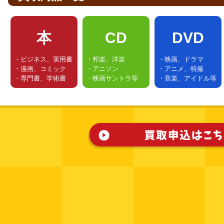
本
CD
DVD
・ビジネス、実用書
・邦楽、洋楽
・映画、ドラマ
・漫画、コミック
・アニソン
・アニメ、特撮
・専門書、学術書
・映画サントラ等
・音楽、アイドル等