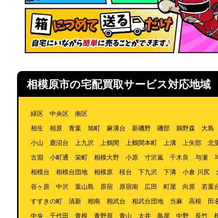
相模原市の宅配買取サービス対応地域
緑区 中央区 南区
相生 相原 青葉 旭町 麻溝台 新磯野 磯部 鵜野森 大島
小山 鹿沼台 上九沢 上鶴間 上鶴間本町 上溝 上矢部 北
古淵 小町通 栄町 相模大野 小原 寸沢嵐 千木良 与瀬 
相模台 相模台団地 相模原 桜台 下九沢 下溝 小倉 川尻 
谷ヶ原 中沢 葉山島 原宿 原宿南 広田 町屋 向原 若葉
すすきの町 清新 相南 相武台 相武台団地 当麻 高根 田
中央 千代田 青根 青野原 青山 太井 鳥屋 中野 長竹 