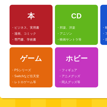
本
CD
・ビジネス、実用書
・邦楽、洋楽
・
・漫画、コミック
・アニソン
・
・専門書、学術書
・映画サントラ等
・
ゲーム
ホビー
・PSシリーズ
・フィギュア
・Switchなど任天堂
・アニメグッズ
・レトロゲーム等
・同人グッズ等