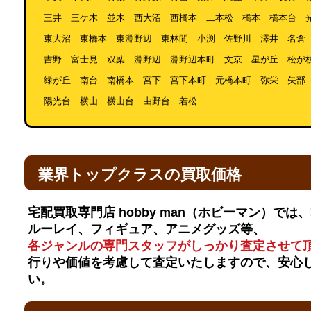
三井 三ケ木 並木 西大沼 西橋本 二本松 橋本 橋本台 
東大沼 東橋本 東淵野辺 東林間 小渕 佐野川 澤井 名倉
吉野 富士見 双葉 淵野辺 淵野辺本町 文京 星が丘 松が
緑が丘 南台 南橋本 宮下 宮下本町 元橋本町 弥栄 矢部
陽光台 横山 横山台 由野台 若松
業界トップクラスの買取価格
宅配買取専門店 hobby man（ホビーマン）では
ルーレイ、フィギュア、アニメグッズ等、
各ジャンルの専門スタッフがしっかり査定させて
行りや価値を考慮して査定いたしますので、安心
い。