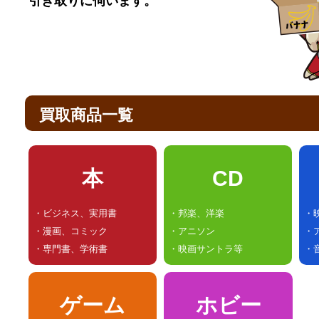
引き取りに伺います。
買取商品一覧
本
CD
・ビジネス、実用書
・邦楽、洋楽
・
・漫画、コミック
・アニソン
・
・専門書、学術書
・映画サントラ等
・
ゲーム
ホビー