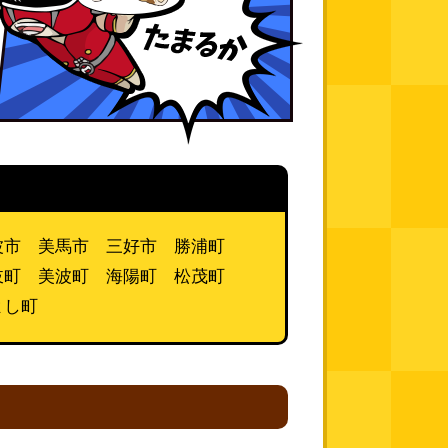
波市 美馬市 三好市 勝浦町
岐町 美波町 海陽町 松茂町
よし町