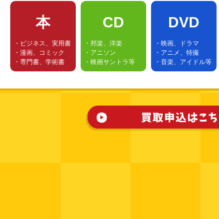
本
CD
DVD
・ビジネス、実用書
・邦楽、洋楽
・映画、ドラマ
・漫画、コミック
・アニソン
・アニメ、特撮
・専門書、学術書
・映画サントラ等
・音楽、アイドル等