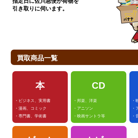
指定日に佐川急便が荷物を
引き取りに伺います。
買取商品一覧
本
CD
・ビジネス、実用書
・邦楽、洋楽
・
・漫画、コミック
・アニソン
・
・専門書、学術書
・映画サントラ等
・