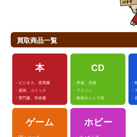
買取商品一覧
本
CD
・ビジネス、実用書
・邦楽、洋楽
・
・漫画、コミック
・アニソン
・
・専門書、学術書
・映画サントラ等
・
ゲーム
ホビー