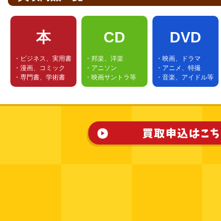
本
CD
DVD
・ビジネス、実用書
・邦楽、洋楽
・映画、ドラマ
・漫画、コミック
・アニソン
・アニメ、特撮
・専門書、学術書
・映画サントラ等
・音楽、アイドル等