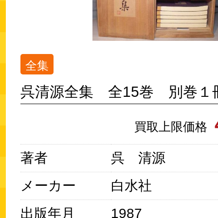
全集
呉清源全集 全15巻 別巻１
買取上限価格
著者
呉 清源
メーカー
白水社
出版年月
1987