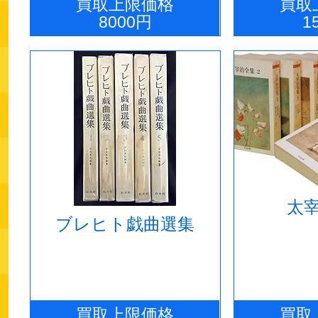
買取上限価格
買取
8000円
1
太
ブレヒト戯曲選集
買取上限価格
買取