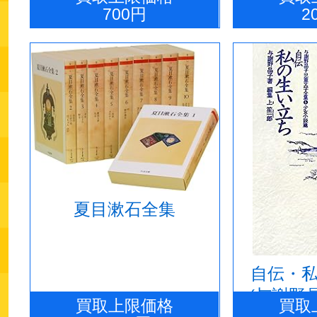
700円
2
夏目漱石全集
自伝・
(与謝野
買取上限価格
買取