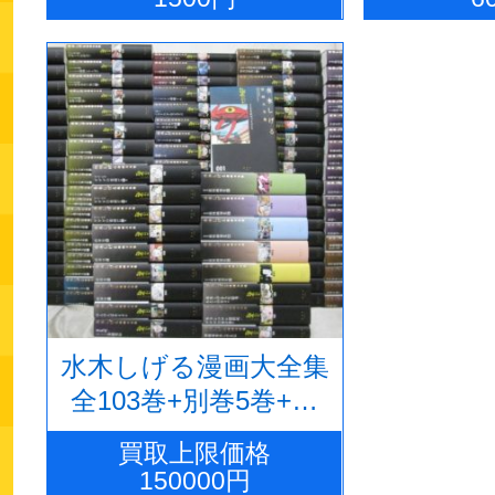
水木しげる漫画大全集
全103巻+別巻5巻+補
巻5巻+名刺入+「茂鐵
買取上限価格
新報」号外
150000円