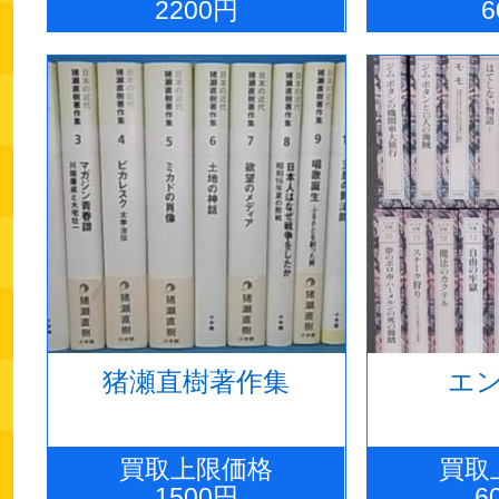
全集―
2200円
6
猪瀬直樹著作集
エ
買取上限価格
買取
1500円
6