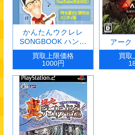
かんたんウクレレ
SONGBOOK ハンデ
アーク
ィ版 VOL.1
ル 
買取上限価格
買取
1000円
1