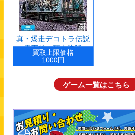
真・爆走デコトラ伝説
~天下統一頂上決戦~
買取上限価格
1000円
ゲーム一覧はこちら