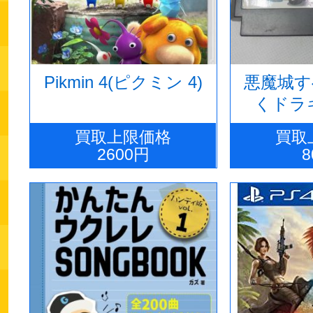
Pikmin 4(ピクミン 4)
悪魔城す
くドラ
買取上限価格
買取
2600円
8