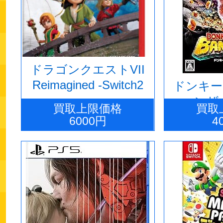
ドラゴンクエストVII
Reimagined -Switch2
ドンキー
ンザ -
買取上限価格
買取
6000円
4