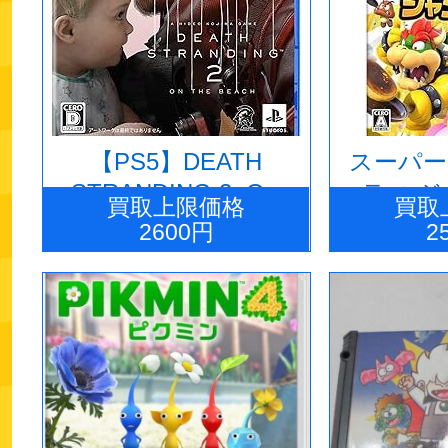
【PS5】DEATH
スーパー
STRANDING 2: ON
ティ 
買取上限価格
買取
THE BEACH
2600円
2