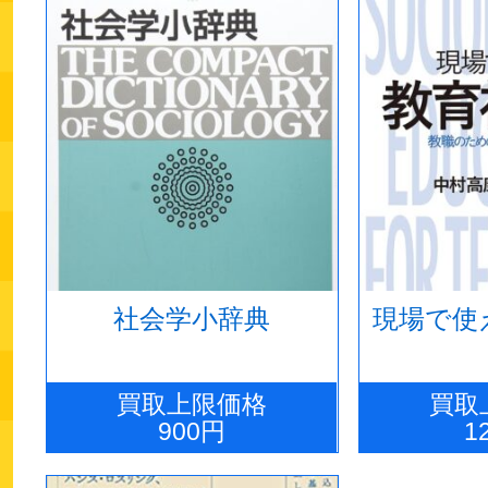
社会学小辞典
現場で使
買取上限価格
買取
900円
1