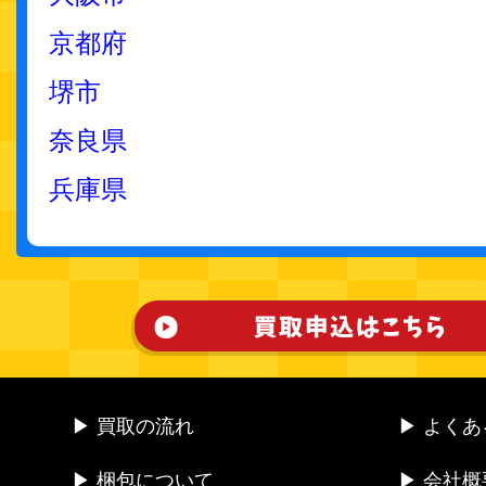
京都府
堺市
奈良県
兵庫県
▶ 買取の流れ
▶ よく
▶ 梱包について
▶ 会社概