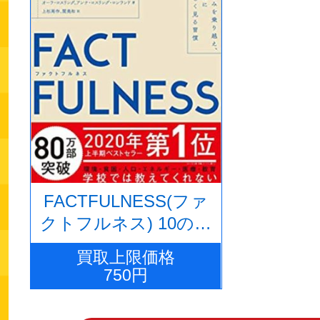
FACTFULNESS(ファ
クトフルネス) 10の思
い込みを乗り越え、デ
買取上限価格
ータを基に世界を正し
750円
く見る習慣