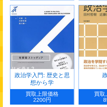
政治学入門: 歴史と思
想から学
買取上限価格
買取
2200円
8