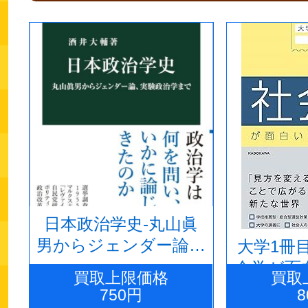
日本政治学史-丸山眞
男からジェンダー論、
大学1冊
実験政治学まで
会学が面
買取上限価格
買取
750円
8