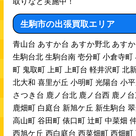
取りなど実施中！
生駒市の出張買取エリア
青山台 あすか台 あすか野北 あすか
生駒台北 生駒台南 壱分町 小倉寺町
町 鬼取町 上町 上町台 軽井沢町 北
北大和 喜里が丘 小明町 光陽台 小
さつき台 鹿ノ台北 鹿ノ台西 鹿ノ台
鹿畑町 白庭台 新旭ケ丘 新生駒台 
高山町 谷田町 俵口町 辻町 中菜畑 
西旭ケ丘 西白庭台 西菜畑町 西畑町