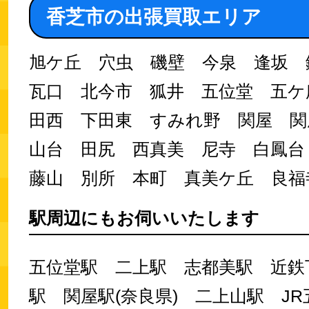
香芝市の出張買取エリア
旭ケ丘 穴虫 磯壁 今泉 逢坂
瓦口 北今市 狐井 五位堂 五ケ
田西 下田東 すみれ野 関屋 関
山台 田尻 西真美 尼寺 白鳳
藤山 別所 本町 真美ケ丘 良福
駅周辺にもお伺いいたします
五位堂駅 二上駅 志都美駅 近鉄
駅 関屋駅(奈良県) 二上山駅 J