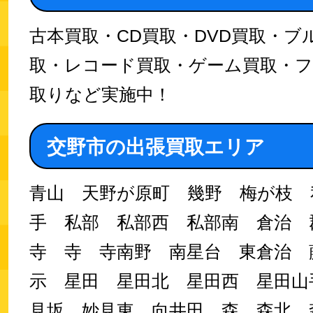
古本買取・CD買取・DVD買取・ブ
取・レコード買取・ゲーム買取・
取りなど実施中！
交野市の出張買取エリア
青山 天野が原町 幾野 梅が枝 
手 私部 私部西 私部南 倉治 
寺 寺 寺南野 南星台 東倉治 
示 星田 星田北 星田西 星田山
見坂 妙見東 向井田 森 森北 