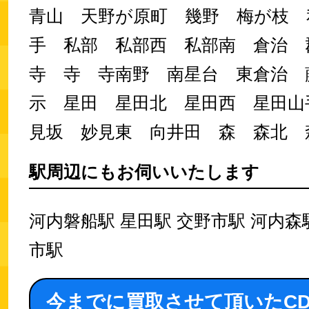
青山 天野が原町 幾野 梅が枝 
手 私部 私部西 私部南 倉治 
寺 寺 寺南野 南星台 東倉治 
示 星田 星田北 星田西 星田山
見坂 妙見東 向井田 森 森北 
駅周辺にもお伺いいたします
河内磐船駅 星田駅 交野市駅 河内森
市駅
今までに買取させて頂いたC