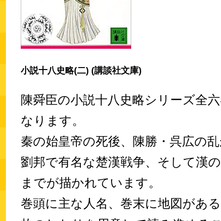
小説十八史略(二) (講談社文庫)
陳舜臣の小説十八史略シリーズ全六
なります。
秦の始皇帝の死後、陳勝・呉広の乱
劉邦で有名な楚漢戦争、そして漢の
までが描かれています。
巻頭に主な人名、巻末に地図があ