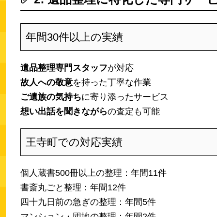
年間30件以上の実績
遺品整理専門スタッフ
が対応
故人への敬意
を持った丁寧な作業
ご遺族の気持ち
に寄り添ったサービス
想い出話を聞きながら
の査定も可能
王寺町での対応実績
個人蔵書500冊以上の整理：年間11件
書斎丸ごと整理：年間12件
四十九日前の急ぎの整理：年間5件
マンション・団地の整理：年間2件