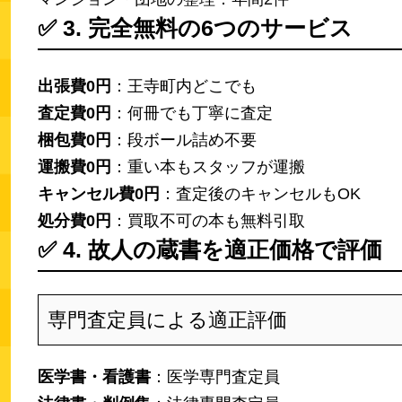
✅
3. 完全無料の6つのサービス
出張費0円
：王寺町内どこでも
査定費0円
：何冊でも丁寧に査定
梱包費0円
：段ボール詰め不要
運搬費0円
：重い本もスタッフが運搬
キャンセル費0円
：査定後のキャンセルもOK
処分費0円
：買取不可の本も無料引取
✅
4. 故人の蔵書を適正価格で評価
専門査定員による適正評価
医学書・看護書
：医学専門査定員