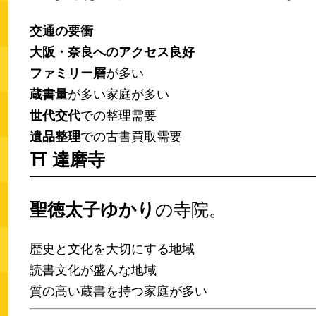
交通の要衝
大阪・奈良へのアクセス良好
ファミリー層
が多い
蔵書量
が多い家庭が多い
世代交代
での整理需要
遺品整理
での古書買取需要
⛩️
達磨寺
聖徳太子ゆかり
の寺院。
歴史と文化を大切にする地域
読書文化が盛んな地域
質の高い蔵書を持つ家庭が多い