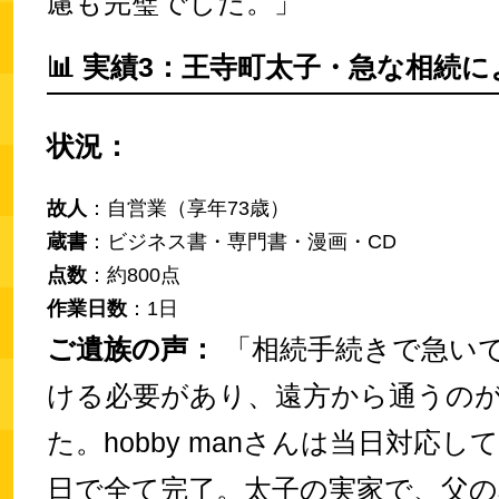
慮も完璧でした。」
📊
実績3：王寺町太子・急な相続に
状況：
故人
：自営業（享年73歳）
蔵書
：ビジネス書・専門書・漫画・CD
点数
：約800点
作業日数
：1日
ご遺族の声：
「相続手続きで急い
ける必要があり、遠方から通うの
た。hobby manさんは当日対応し
日で全て完了。太子の実家で、父の