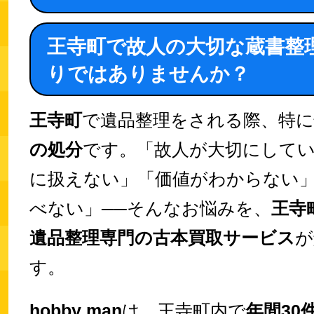
王寺町で故人の大切な蔵書整
りではありませんか？
王寺町
で遺品整理をされる際、特
の処分
です。「故人が大切にして
に扱えない」「価値がわからない
べない」──そんなお悩みを、
王寺
遺品整理専門の古本買取サービス
が
す。
hobby man
は、王寺町内で
年間30