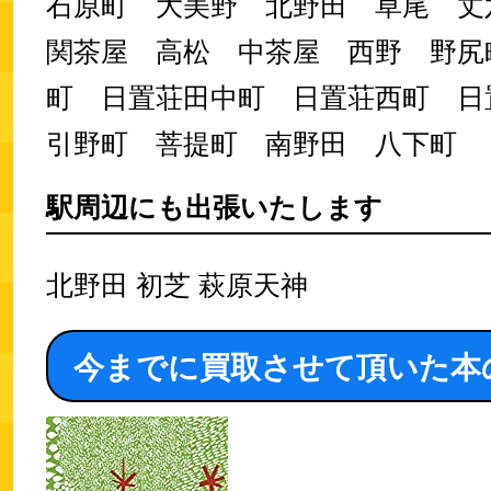
石原町 大美野 北野田 草尾 
関茶屋 高松 中茶屋 西野 野尻
町 日置荘田中町 日置荘西町 
引野町 菩提町 南野田 八下町
駅周辺にも出張いたします
北野田 初芝 萩原天神
今までに買取させて頂いた本