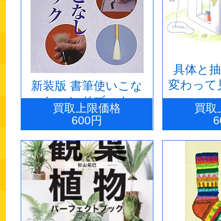
具体と抽
変わって
新装版 書筆使いこな
しハンドブック
買取上限価格
買取
600円
6