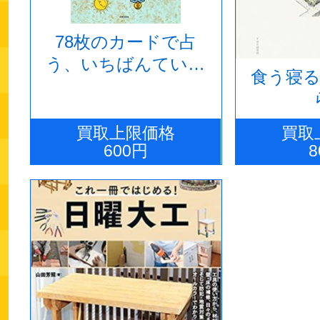
78枚のカードで占
う、いちばんていね
食う寝る
いなタロット
買取上限価格
買取
600円
8