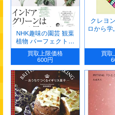
クレヨ
ロから学
NHK趣味の園芸 観葉
植物 パーフェクトブ
ック
買取上限価格
買取
600円
6