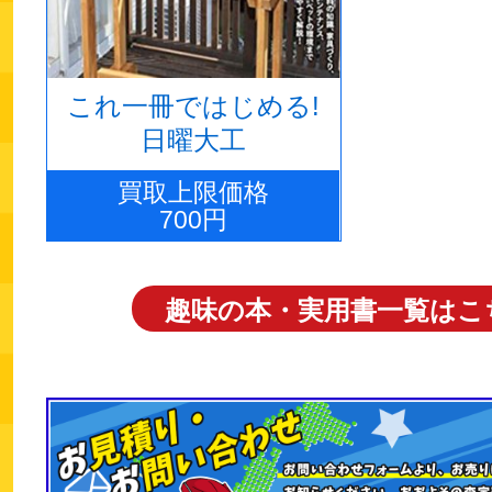
これ一冊ではじめる!
日曜大工
買取上限価格
700円
趣味の本・実用書一覧はこ