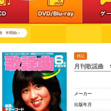
曲 年間揃い
雑誌
月刊歌謡曲 
メーカー
出版年月