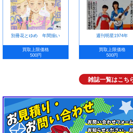
別冊花とゆめ 年間揃い
週刊明星1974年
買取上限価格
買取上限価格
500円
500円
雑誌一覧はこち