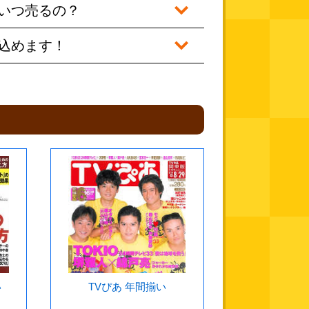
いつ売るの？
込めます！
い
TVぴあ 年間揃い