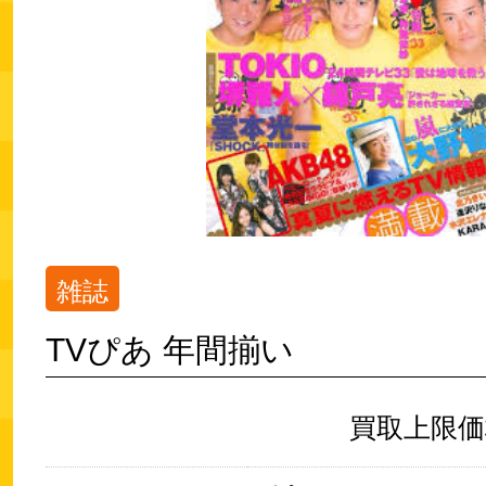
雑誌
TVぴあ 年間揃い
買取上限価