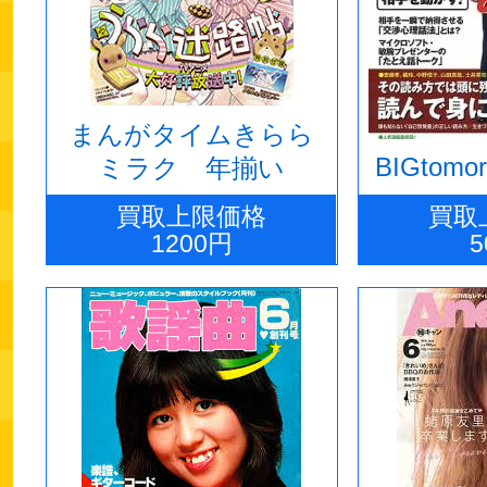
まんがタイムきらら
BIGtom
ミラク 年揃い
買取上限価格
買取
1200円
5