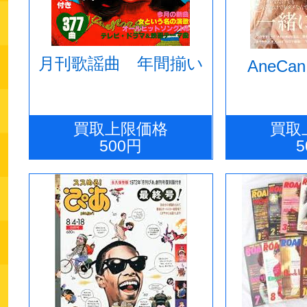
月刊歌謡曲 年間揃い
AneC
買取上限価格
買取
500円
5