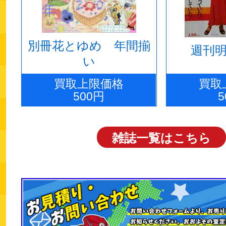
別冊花とゆめ 年間揃
週刊明
い
買取上限価格
買取
500円
5
雑誌一覧はこちら