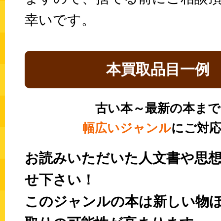
幸いです。
本
買取品目一例
古い
本
～最新の
本
まで
幅広いジャンル
にご対
お読みいただいた人文書や思
せ下さい！
このジャンルの本は新しい物