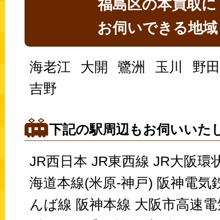
福島区の
本
買取に
お伺いできる地域
海老江
大開
鷺洲
玉川
野田
吉野
下記の駅周辺もお伺いいた
JR西日本 JR東西線 JR大阪環
海道本線(米原-神戸) 阪神電気
んば線 阪神本線 大阪市高速電