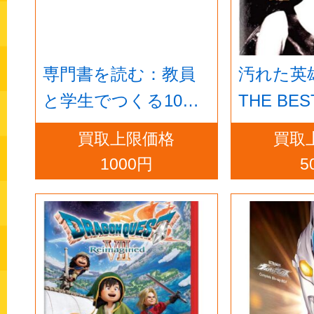
専門書を読む：教員
汚れた英
と学生でつくる10講
THE BEST 
座
買取上限価格
買取
1000円
5