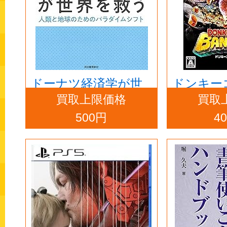
ドーナツ経済学が世
ドンキー
買取上限価格
買取
界を救う
ンザ -Swit
500円
4