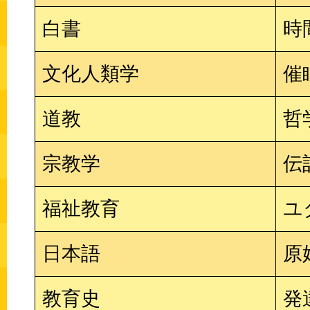
白書
時
文化人類学
催
道教
哲
宗教学
伝
福祉教育
ユ
日本語
原
教育史
発