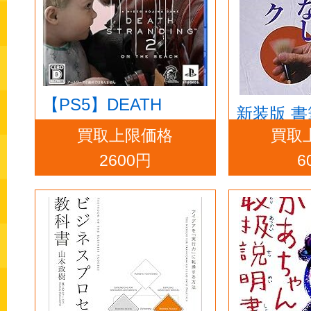
【PS5】DEATH
新装版 
STRANDING 2: ON
買取上限価格
買取
しハンド
THE BEACH
2600円
6