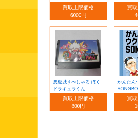
買取上限価格
買取
6000円
4
悪魔城すぺしゃる ぼく
かんたん
ドラキュラくん
SONGB
版 VOL.1
買取上限価格
買取
800円
1