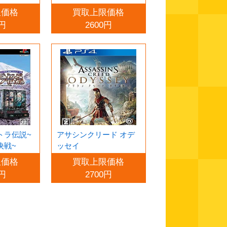
限価格
買取上限価格
0円
2600円
トラ伝説~
アサシンクリード オデ
決戦~
ッセイ
限価格
買取上限価格
0円
2700円