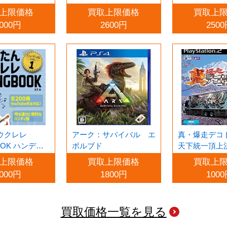
THE BEACH
上限価格
買取上限価格
買取上
000円
2600円
250
ウクレレ
アーク：サバイバル エ
真・爆走デコ
OOK ハンディ
ボルブド
天下統一頂上
上限価格
買取上限価格
買取上
000円
1800円
100
買取価格一覧を見る