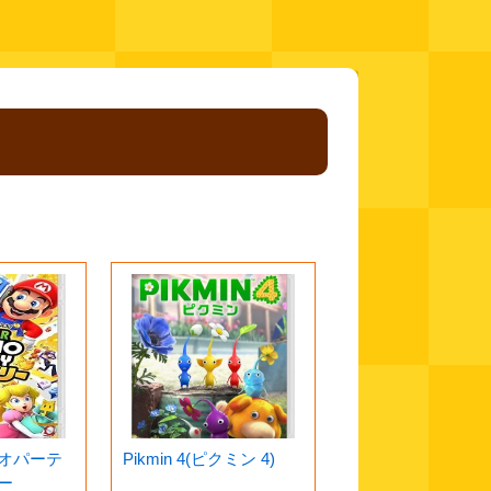
リオパーテ
Pikmin 4(ピクミン 4)
ー